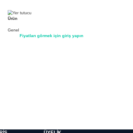
Ürün
Genel
Fiyatları görmek için giriş yapın
Ürün
Genel
Fiyatları g
RIŞ
ÜYELIK