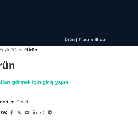
Ürün | Ticrom Shop
Sayfa
/
Genel
/
Ürün
rün
tları görmek için giriş yapın
goriler:
Genel
re: