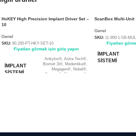
HoKEY High Precision Implant Driver Set –
ScanBox Multi-Unit 
10
Genel
Genel
SKU:
11.900-1-SB-MUL
Fiyatları görm
SKU:
90.200-PT-HKY-SET-10
Fiyatları görmek için giriş yapın
İMPLANT
Ankylos®
,
Astra Tech®
,
SISTEMI
Biomet 3i®
,
Medentika®
,
İMPLANT
Megagen®
,
Nobel®
,
SISTEMI
Osstem®
,
Straumann®
,
Thommen Medical®
,
Ticrom®