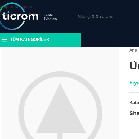
Skip to navigation
Skip to main content
TÜM KATEGORILER
Ana 
Ü
Fiya
Kate
Sha